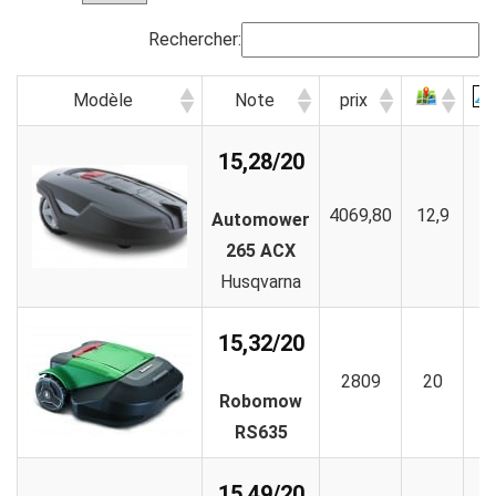
Rechercher:
Modèle
Note
prix
15,28/20
4069,80
12,9
1
Automower
265 ACX
Husqvarna
15,32/20
2809
20
1
Robomow
RS635
15,49/20