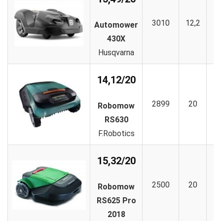
3010
12,2
1
Automower
430X
Husqvarna
14,12/20
2899
20
9
Robomow
RS630
F.Robotics
15,32/20
2500
20
1
Robomow
RS625 Pro
2018