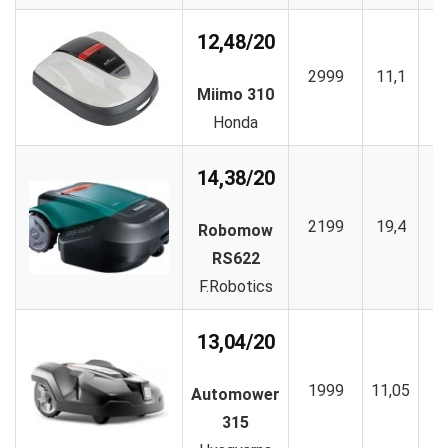
12,48/20
2999
11,1
1
Miimo 310
Honda
14,38/20
2199
19,4
1
Robomow
RS622
F.Robotics
13,04/20
1999
11,05
1
Automower
315