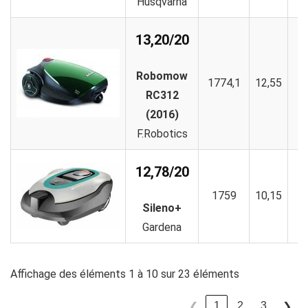
Husqvarna
13,20/20
Robomow
1774,1
12,55
1
RC312
(2016)
F.Robotics
12,78/20
1759
10,15
1
Sileno+
Gardena
Affichage des éléments 1 à 10 sur 23 éléments
1
2
3
❮
❯