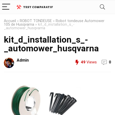
Accueil
»
ROBOT TONDEUSE
»
Robot tondeuse Automower
105 de Husqvarna
»
kit_d_installation_s_-
_automower_husqvarna
kit_d_installation_s_-
_automower_husqvarna
Admin
49
Views
0