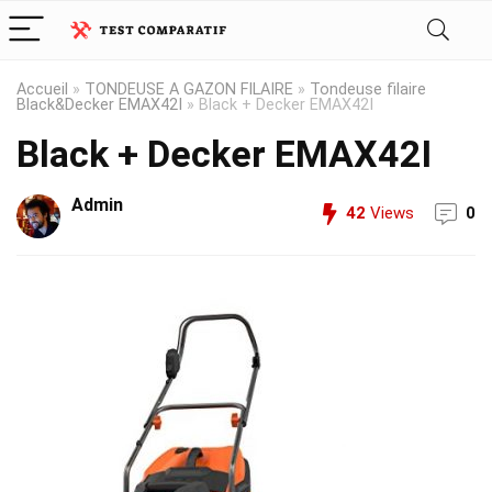
Accueil
»
TONDEUSE A GAZON FILAIRE
»
Tondeuse filaire
Black&Decker EMAX42I
»
Black + Decker EMAX42I
Black + Decker EMAX42I
Admin
42
Views
0