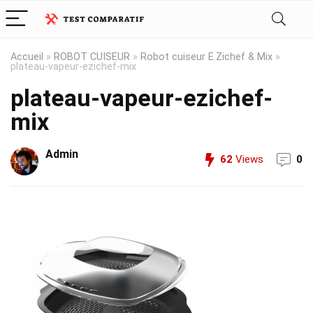
Accueil
»
ROBOT CUISEUR
»
Robot cuiseur E.Zichef & Mix
»
plateau-vapeur-ezichef-mix
plateau-vapeur-ezichef-
mix
Admin
62
Views
0