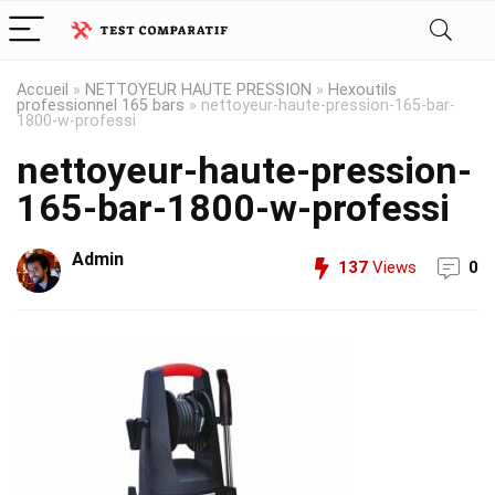
Accueil
»
NETTOYEUR HAUTE PRESSION
»
Hexoutils
professionnel 165 bars
»
nettoyeur-haute-pression-165-bar-
1800-w-professi
nettoyeur-haute-pression-
165-bar-1800-w-professi
Admin
137
Views
0