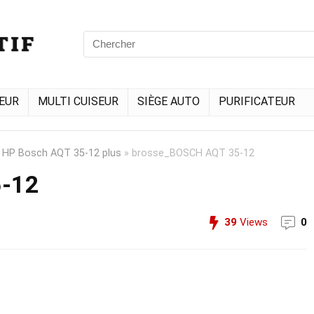
EUR
MULTI CUISEUR
SIÈGE AUTO
PURIFICATEUR
 HP Bosch AQT 35-12 plus
»
brosse_BOSCH AQT 35-12
5-12
39
Views
0