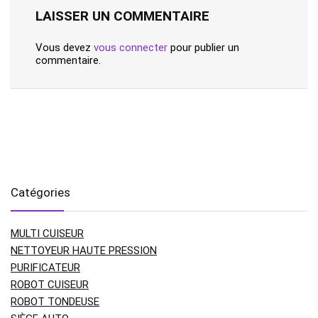
LAISSER UN COMMENTAIRE
Vous devez
vous connecter
pour publier un
commentaire.
Catégories
MULTI CUISEUR
NETTOYEUR HAUTE PRESSION
PURIFICATEUR
ROBOT CUISEUR
ROBOT TONDEUSE