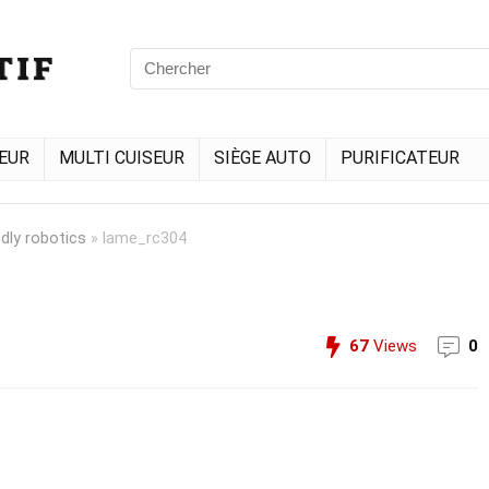
EUR
MULTI CUISEUR
SIÈGE AUTO
PURIFICATEUR
ly robotics
»
lame_rc304
67
Views
0