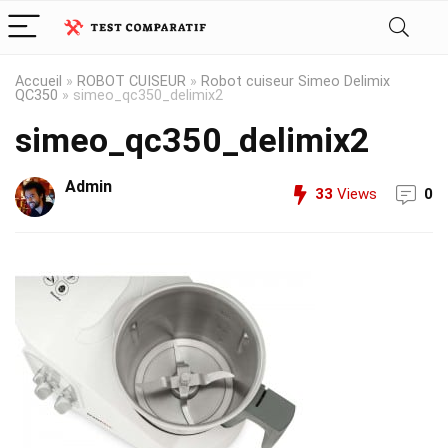
Accueil
»
ROBOT CUISEUR
»
Robot cuiseur Simeo Delimix
QC350
»
simeo_qc350_delimix2
simeo_qc350_delimix2
Admin
33
Views
0