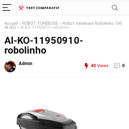
Accueil
»
ROBOT TONDEUSE
»
Robot tondeuse Robolinho 100
AL-KO
»
Al-KO-11950910-robolinho
Al-KO-11950910-
robolinho
Admin
40
Views
0