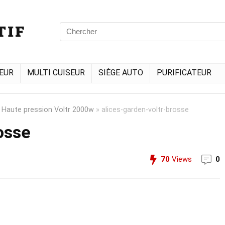
EUR
MULTI CUISEUR
SIÈGE AUTO
PURIFICATEUR
 Haute pression Voltr 2000w
»
alices-garden-voltr-brosse
osse
70
Views
0