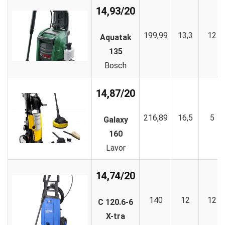
14,93/20
199,99
13,3
12
Aquatak
135
Bosch
14,87/20
216,89
16,5
5
Galaxy
160
Lavor
14,74/20
140
12
12
C 120.6-6
X-tra