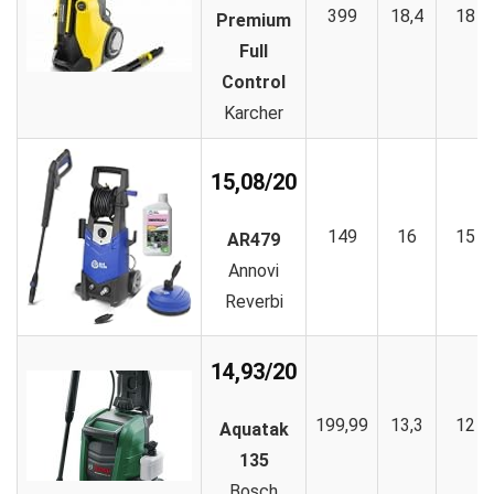
399
18,4
18
Premium
Full
Control
Karcher
15,08/20
149
16
15
AR479
Annovi
Reverbi
14,93/20
199,99
13,3
12
Aquatak
135
Bosch