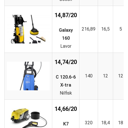
14,87/20
216,89
16,5
5
Galaxy
160
Lavor
14,74/20
140
12
12
C 120.6-6
X-tra
Nilfisk
14,66/20
320
18,4
18
K7