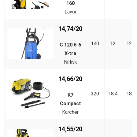
160
Lavor
14,74/20
140
12
12
C 120.6-6
X-tra
Nilfisk
14,66/20
320
18,4
18
K7
Compact
Karcher
14,55/20