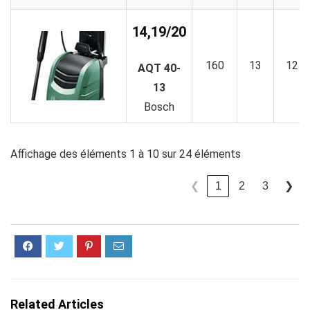
14,19/20
160
13
12
AQT 40-
13
Bosch
Affichage des éléments 1 à 10 sur 24 éléments
1
2
3
❮
❯
Related Articles