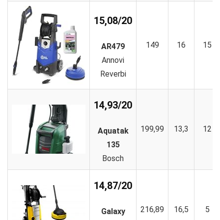
15,08/20
149
16
15
AR479
Annovi
Reverbi
14,93/20
199,99
13,3
12
Aquatak
135
Bosch
14,87/20
216,89
16,5
5
Galaxy